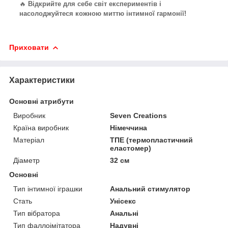
🔥
Відкрийте для себе світ експериментів і
насолоджуйтеся кожною миттю інтимної гармонії!
Приховати
Характеристики
Основні атрибути
Виробник
Seven Creations
Країна виробник
Німеччина
Матеріал
ТПЕ (термопластичний
еластомер)
Діаметр
32 см
Основні
Тип інтимної іграшки
Анальний стимулятор
Стать
Унісекс
Тип вібратора
Анальні
Тип фаллоімітатора
Надувні