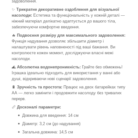
задоволення.
✨
Трикратне декоративне оздоблення для візуальної
насолоди:
Естетика та функціональність у кожній деталі —
ніжний матеріал делікатно адаптується до вашого тіла,
забезпечуючи комфортне введення.
🔥
Подвоєння розміру для максимального задоволення:
Функція надування дозволяє збільшити діаметр і
налаштувати рівень наповненості під ваші бажання. Ви
контролюєте кожен момент, досліджуючи власні межі
насолоди.
🌊
Абсолютна водонепроникність:
Грайте без обмежень!
Іграшка ідеально підходить для використання у ванні або
душі, відкриваючи нові сценарії задоволення.
🔋
Зручність та простота:
Працює на двох батарейках типу
АА — легко замінити і продовжити насолоду без тривалих
перерв.
📏
Досконалі параметри:
Довжина для введення: 14 см
Діаметр: 3,2 см (до надування)
Загальна довжина: 14,5 см