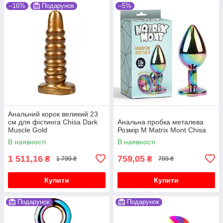
–16%
Подарунок
–5%
Анальний корок великий 23
см для фістинга Chisa Dark
Анальна пробка металева
Muscle Gold
Розмір М Matrix Mont Chisa
В наявності
В наявності
1 511,16
759,05
₴
₴
1 799 ₴
799 ₴
Купити
Купити
Подарунок
Подарунок