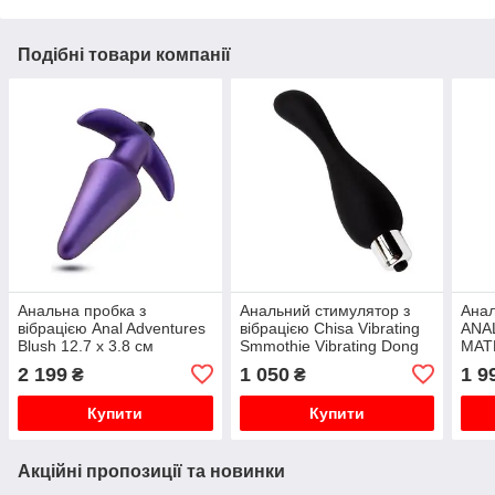
Подібні товари компанії
Анальна пробка з
Анальний стимулятор з
Анал
вібрацією Anal Adventures
вібрацією Chisa Vibrating
ANA
Blush 12.7 х 3.8 см
Smmothie Vibrating Dong
MAT
4.5 Inch - Bl
PLU
2 199
1 050
1 9
₴
₴
Купити
Купити
Акційні пропозиції та новинки