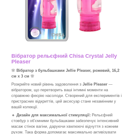
Вібратор рельєфний Chisa Crystal Jelly
Pleaser
🌸
Вібратор з бульбашками Jellie Pleaser, рожевий, 16,2
см х 3 см
🌸
Розкрийте новий рівень задоволення з
Jellie Pleaser
—
вібратором, що перетворить ваші інтимні моменти на
справжню феєрію насолоди. Створений для експериментів і
пристрасних відкриттів, цей аксесуар стане незамінним у
вашій колекції.
🔸
Дизайн для максимальної стимуляції:
Рельєфний
стовбур з об’ємними бульбашками забезпечує інтенсивний
масаж стінок вагіни, даруючи хвилюючі відчуття з кожним
рухом. Така форма допомагає максимально активізувати