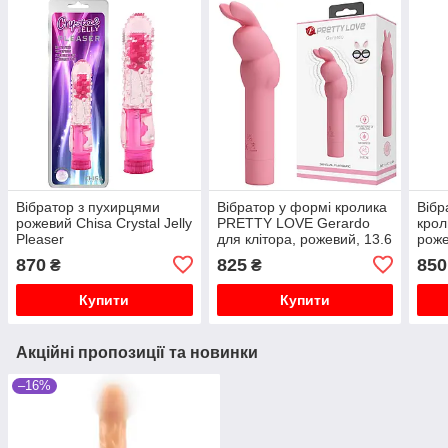
Вібратор з пухирцями
Вібратор у формі кролика
Вібр
рожевий Chisa Crystal Jelly
PRETTY LOVE Gerardo
кро
Pleaser
для клітора, рожевий, 13.6
роже
х 3.2 см
870
825
850
₴
₴
Купити
Купити
Акційні пропозиції та новинки
–16%