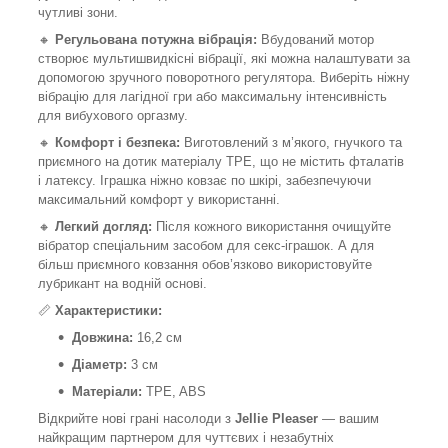
чутливі зони.
🔸
Регульована потужна вібрація:
Вбудований мотор
створює мультишвидкісні вібрації, які можна налаштувати за
допомогою зручного поворотного регулятора. Виберіть ніжну
вібрацію для лагідної гри або максимальну інтенсивність
для вибухового оргазму.
🔸
Комфорт і безпека:
Виготовлений з м’якого, гнучкого та
приємного на дотик матеріалу TPE, що не містить фталатів
і латексу. Іграшка ніжно ковзає по шкірі, забезпечуючи
максимальний комфорт у використанні.
🔸
Легкий догляд:
Після кожного використання очищуйте
вібратор спеціальним засобом для секс-іграшок. А для
більш приємного ковзання обов’язково використовуйте
лубрикант на водній основі.
📏
Характеристики:
Довжина:
16,2 см
Діаметр:
3 см
Матеріали:
TPE, ABS
Відкрийте нові грані насолоди з
Jellie Pleaser
— вашим
найкращим партнером для чуттєвих і незабутніх