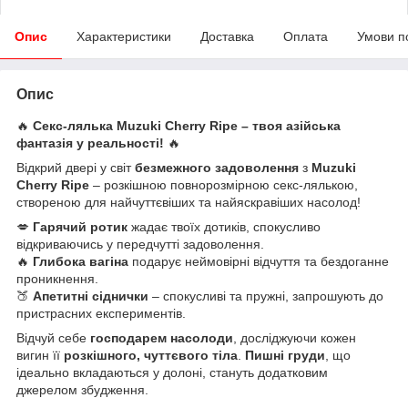
Опис
Характеристики
Доставка
Оплата
Умови п
Опис
🔥
Секс-лялька Muzuki Cherry Ripe – твоя азійська
фантазія у реальності!
🔥
Відкрий двері у світ
безмежного задоволення
з
Muzuki
Cherry Ripe
– розкішною повнорозмірною секс-лялькою,
створеною для найчуттєвіших та найяскравіших насолод!
💋
Гарячий ротик
жадає твоїх дотиків, спокусливо
відкриваючись у передчутті задоволення.
🔥
Глибока вагіна
подарує неймовірні відчуття та бездоганне
проникнення.
🍑
Апетитні сіднички
– спокусливі та пружні, запрошують до
пристрасних експериментів.
Відчуй себе
господарем насолоди
, досліджуючи кожен
вигин її
розкішного, чуттєвого тіла
.
Пишні груди
, що
ідеально вкладаються у долоні, стануть додатковим
джерелом збудження.