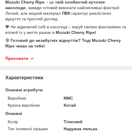
Muzuki Cherry Ripe
– це
твій особистий куточок
насолоди
, завжди готовий виконати найсміливіші фантазії.
Легкий, але міцний матеріал
ПВХ
гарантує реалістичні
відчуття та простий догляд.
💖 Не відмовляй собі в насолоді – керуй своїми фантазіями та
втілюй їх у життя разом із
Muzuki Cherry Ripe!
🔞
Готовий до незабутніх відчуттів? Тоді Muzuki Cherry
Ripe чекає на тебе!
Приховати
Характеристики
Основні атрибути
Виробник
NMC
Країна виробник
Китай
Основні
Колір
Тілесний
Тип інтимної іграшки
Надувна лялька