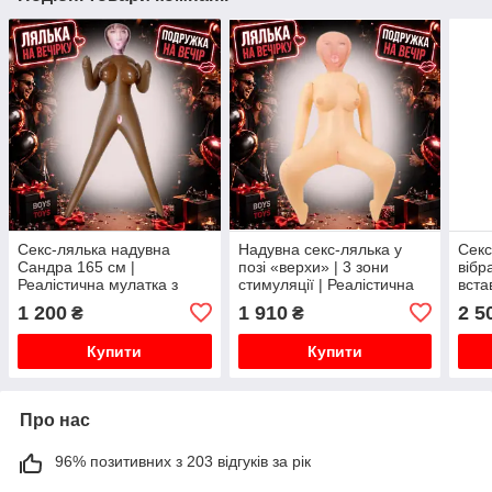
Секс-лялька надувна
Надувна секс-лялька у
Секс
Сандра 165 см |
позі «верхи» | 3 зони
вібр
Реалістична мулатка з
стимуляції | Реалістична
вста
трьома отворами
Наду
1 200
1 910
2 5
₴
₴
вечі
Купити
Купити
Про нас
96% позитивних з 203 відгуків за рік