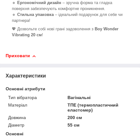
🔹
Ергономічний дизайн
– зручна форма та гладка
поверхня забезпечують комфортне проникнення.
🔹
Стильна упаковка
– ідеальний подарунок для себе чи
партнера!
💖 Дозвольте собі нові грані задоволення з
Boy Wonder
Vibrating 20 см
!
Приховати
Характеристики
Основні атрибути
Тип вібратора
Вагінальні
Матеріал
ТПЕ (термопластичний
еластомер)
Довжина
200 см
Діаметр
55 см
Основні