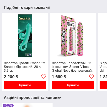
Подібні товари компанії
Вібратор-кролик Sweet Em
Вібратор нереалістичний
Вібр
Snabbit бірюзовий, 20 ×
із принтом Stoner Vibes
Vibr
3,8 см
Global Novelties, рожевий,
skin
20.3 х 3.8 см
2 200
1 699
1 8
₴
₴
Купити
Купити
Акційні пропозиції та новинки
–16%