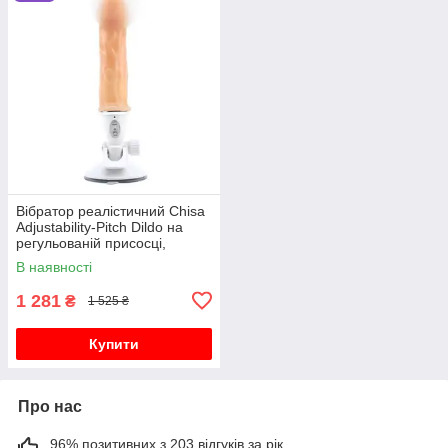
Вібратор реалістичний Chisa
Adjustability-Pitch Dildo на
регульованій присосці,
бежевий, 23 х 3.5 см
В наявності
1 281
₴
1 525 ₴
Купити
Про нас
96% позитивних з 203 відгуків за рік