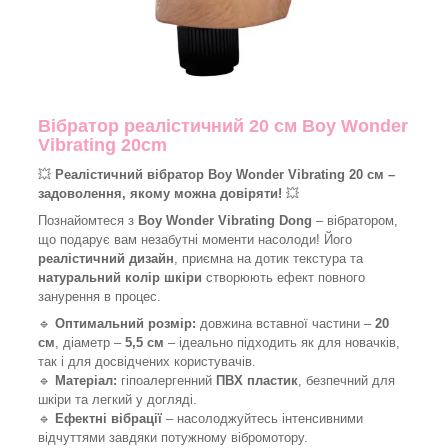
Вібратор реалістичний 20 см Boy Wonder
Vibrating 20cm
💥
Реалістичний вібратор Boy Wonder Vibrating 20 см –
задоволення, якому можна довіряти!
💥
Познайомтеся з
Boy Wonder Vibrating Dong
– вібратором,
що подарує вам незабутні моменти насолоди! Його
реалістичний дизайн
, приємна на дотик текстура та
натуральний колір шкіри
створюють ефект повного
занурення в процес.
🔹
Оптимальний розмір:
довжина вставної частини –
20
см
, діаметр –
5,5 см
– ідеально підходить як для новачків,
так і для досвідчених користувачів.
🔹
Матеріал:
гіпоалергенний
ПВХ пластик
, безпечний для
шкіри та легкий у догляді.
🔹
Ефектні вібрації
– насолоджуйтесь інтенсивними
відчуттями завдяки потужному вібромотору.