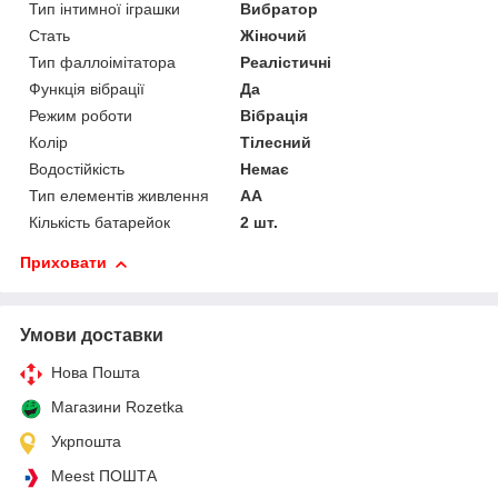
Тип інтимної іграшки
Вибратор
Стать
Жіночий
Тип фаллоімітатора
Реалістичні
Функція вібрації
Да
Режим роботи
Вібрація
Колір
Тілесний
Водостійкість
Немає
Тип елементів живлення
AA
Кількість батарейок
2 шт.
Приховати
Умови доставки
Нова Пошта
Магазини Rozetka
Укрпошта
Meest ПОШТА