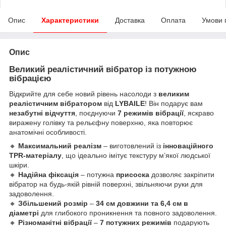
Опис
Характеристики
Доставка
Оплата
Умови 
Опис
Великий реалістичний вібратор із потужною
вібрацією
Відкрийте для себе новий рівень насолоди з
великим
реалістичним вібратором
від
LYBAILE
! Він подарує вам
незабутні відчуття
, поєднуючи
7 режимів вібрації
, яскраво
виражену голівку та рельєфну поверхню, яка повторює
анатомічні особливості.
🔸
Максимальний реалізм
– виготовлений із
інноваційного
TPR-матеріалу
, що ідеально імітує текстуру м’якої людської
шкіри.
🔸
Надійна фіксація
– потужна
присоска
дозволяє закріпити
вібратор на будь-якій рівній поверхні, звільняючи руки для
задоволення.
🔸
Збільшений розмір
–
34 см довжини та 6,4 см в
діаметрі
для глибокого проникнення та повного задоволення.
🔸
Різноманітні вібрації
–
7 потужних режимів
подарують