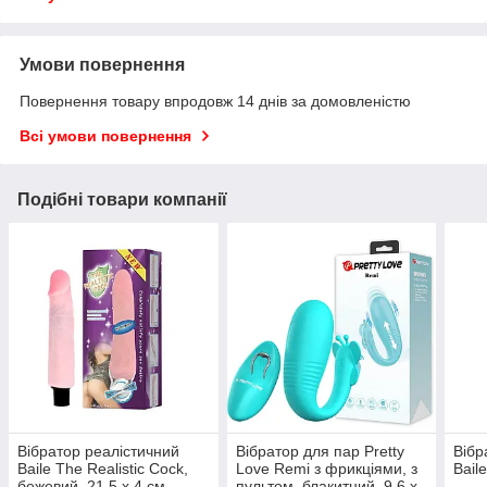
Умови повернення
Повернення товару впродовж 14 днів за домовленістю
Всі умови повернення
Подібні товари компанії
Вібратор реалістичний
Вібратор для пар Pretty
Вібр
Baile The Realistic Cock,
Love Remi з фрикціями, з
Bail
бежевий, 21.5 х 4 см
пультом, блакитний, 9.6 х