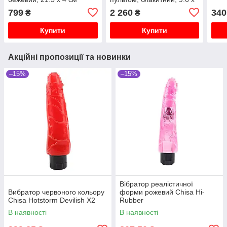
3.4 см
799
2 260
340
₴
₴
Купити
Купити
Акційні пропозиції та новинки
–15%
–15%
Вібратор реалістичної
Вибратор червоного кольору
форми рожевий Chisa Hi-
Chisa Hotstorm Devilish X2
Rubber
В наявності
В наявності