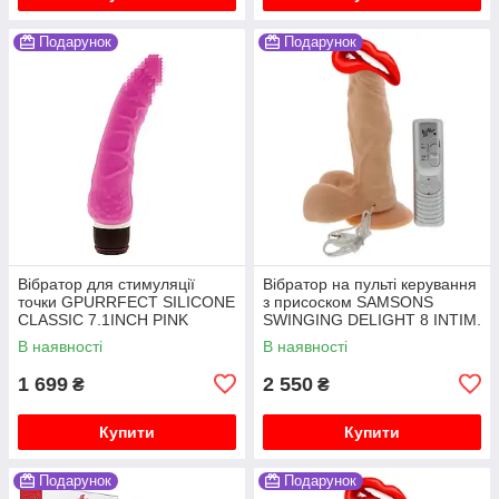
Подарунок
Подарунок
Вібратор для стимуляції
Вібратор на пульті керування
точки GPURRFECT SILICONE
з присоском SAMSONS
CLASSIC 7.1INCH PINK
SWINGING DELIGHT 8 INTIM.
III
В наявності
В наявності
1 699
2 550
₴
₴
Купити
Купити
Подарунок
Подарунок