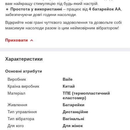
вам найкращу стимуляцію під будь-який настрій.
🔸
Простота у використанні
– працює від
4 батарейок АА
,
забезпечуючи довгі години насолоди.
Відкрийте нові грані чуттєвого задоволення та дозвольте собі
максимум насолоди разом із цим неймовірним вібратором!
Приховати
Характеристики
Основні атрибути
Виробник
Baile
Країна виробник
Китай
Матеріал
ТПЕ (термопластичний
еластомер)
Живлення
Батарейки
Тип управління
Дистанційне
Тип вібратора
Вагінальні
Для кого
Для жінок