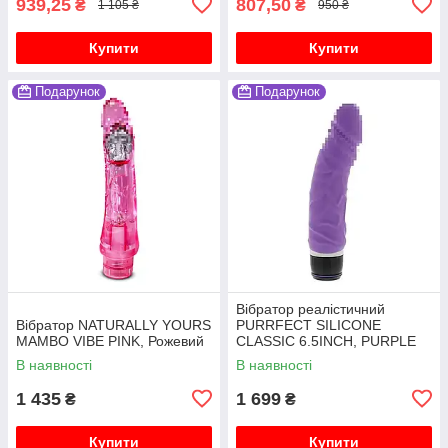
939,25
807,50
₴
₴
1 105 ₴
950 ₴
Купити
Купити
Подарунок
Подарунок
Вібратор реалістичний
Вібратор NATURALLY YOURS
PURRFECT SILICONE
MAMBO VIBE PINK, Рожевий
CLASSIC 6.5INCH, PURPLE
В наявності
В наявності
1 435
1 699
₴
₴
Купити
Купити