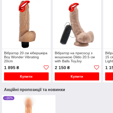
Вібратор 20 см кібершкіра
Вібратор на присосці з
Вібр
Boy Wonder Vibrating
мошонкою Dildo 20.5 см
15 с
20cm
with Balls ToyJoy
Light
1 895
2 150
1 1
₴
₴
Купити
Купити
Акційні пропозиції та новинки
–16%