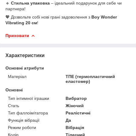
🔹
Стильна упаковка
– ідеальний подарунок для себе чи
партнера!
💖 Дозвольте собі нові грані задоволення з
Boy Wonder
Vibrating 20 см
!
Приховати
Характеристики
Основні атрибути
Матеріал
ТПЕ (термопластичний
еластомер)
Основні
Тип інтимної іграшки
Вибратор
Стать
Жіночий
Тип фаллоімітатора
Реалістичні
Функція вібрації
Да
Режим роботи
Вібрація
Колір
Тілесний