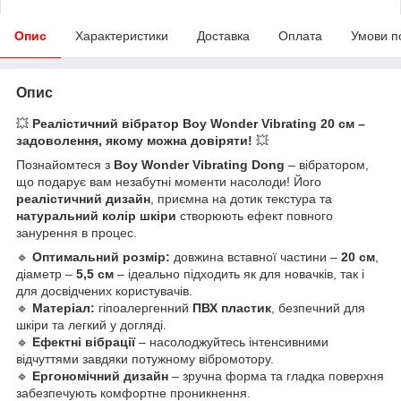
Опис
Характеристики
Доставка
Оплата
Умови п
Опис
💥
Реалістичний вібратор Boy Wonder Vibrating 20 см –
задоволення, якому можна довіряти!
💥
Познайомтеся з
Boy Wonder Vibrating Dong
– вібратором,
що подарує вам незабутні моменти насолоди! Його
реалістичний дизайн
, приємна на дотик текстура та
натуральний колір шкіри
створюють ефект повного
занурення в процес.
🔹
Оптимальний розмір:
довжина вставної частини –
20 см
,
діаметр –
5,5 см
– ідеально підходить як для новачків, так і
для досвідчених користувачів.
🔹
Матеріал:
гіпоалергенний
ПВХ пластик
, безпечний для
шкіри та легкий у догляді.
🔹
Ефектні вібрації
– насолоджуйтесь інтенсивними
відчуттями завдяки потужному вібромотору.
🔹
Ергономічний дизайн
– зручна форма та гладка поверхня
забезпечують комфортне проникнення.