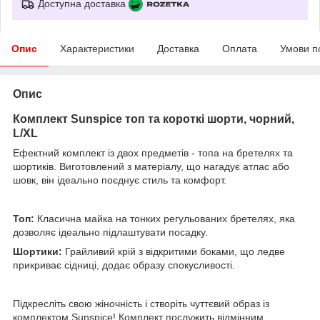
Доступна доставка
Опис
Характеристики
Доставка
Оплата
Умови п
Опис
Комплект Sunspice топ та короткі шорти, чорний,
L/XL
Ефектний комплект із двох предметів - топа на бретелях та
шортиків. Виготовлений з матеріалу, що нагадує атлас або
шовк, він ідеально поєднує стиль та комфорт.
Топ:
Класична майка на тонких регульованих бретелях, яка
дозволяє ідеально підлаштувати посадку.
Шортики:
Грайливий крій з відкритими боками, що ледве
прикриває сідниці, додає образу спокусливості.
Підкресліть свою жіночність і створіть чуттєвий образ із
комплектом Sunspice! Комплект послужить відмінним