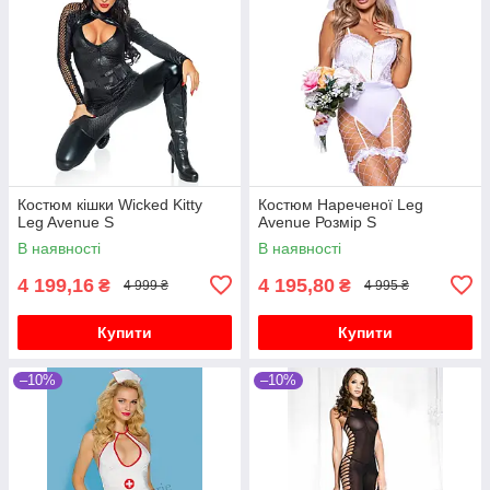
Костюм кішки Wicked Kitty
Костюм Нареченої Leg
Leg Avenue S
Avenue Розмір S
В наявності
В наявності
4 199,16
4 195,80
₴
₴
4 999 ₴
4 995 ₴
Купити
Купити
–10%
–10%