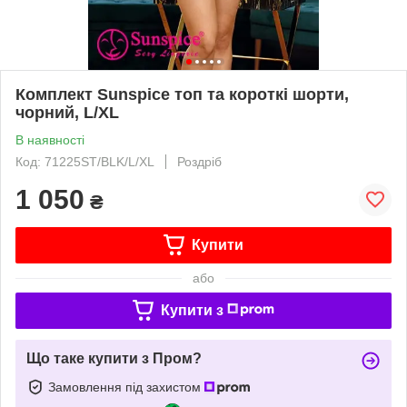
Комплект Sunspice топ та короткі шорти,
чорний, L/XL
В наявності
Код: 71225ST/BLK/L/XL
Роздріб
1 050
₴
Купити
або
Купити з
Що таке купити з Пром?
Замовлення під захистом