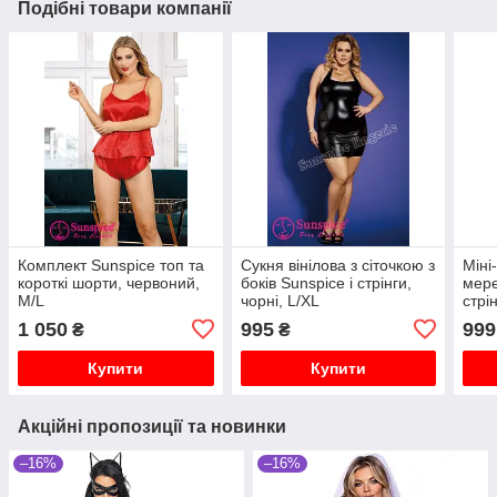
Подібні товари компанії
Комплект Sunspice топ та
Сукня вінілова з сіточкою з
Міні
короткі шорти, червоний,
боків Sunspice і стрінги,
мере
M/L
чорні, L/XL
стрі
L/XL
1 050
995
999
₴
₴
Купити
Купити
Акційні пропозиції та новинки
–16%
–16%