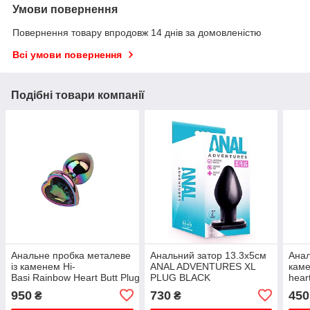
Умови повернення
Повернення товару впродовж 14 днів за домовленістю
Всі умови повернення
Подібні товари компанії
Анальне пробка металеве
Анальний затор 13.3х5см
Анал
із каменем Hi-
ANAL ADVENTURES XL
каме
Basi Rainbow Heart Butt Plug Chisa
PLUG BLACK
hear
Сріб
950
730
450
₴
₴