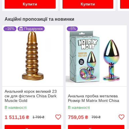
Купити
Купити
Акційні пропозиції та новинки
–16%
Подарунок
–5%
Анальний корок великий 23
см для фістинга Chisa Dark
Анальна пробка металева
Muscle Gold
Розмір М Matrix Mont Chisa
В наявності
В наявності
1 511,16
759,05
₴
₴
1 799 ₴
799 ₴