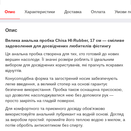
Опис
Характеристики
Доставка
Оплата
Умови п
Опис
Велика анальна пробка Chisa HI-Rubber, 17 см — сміливе
задоволення для досвідчених любителів фістингу
Ця анальна пробка створена для тих, хто готовий до нових
вершин насолоди. Її значні розміри роблять її ідеальним
вибором для досвідчених користувачів, які прагнуть яскравих
відчуттів.
Конусоподібна форма та загострений носик забезпечують
легке введення, а великий стопер на основі гарантує
безпечне використання. Пробка також оснащена присоскою,
що дозволяє насолоджуватися нею без допомоги рук —
просто закріпіть на гладкій поверхні.
Для комфортного та приємного досвіду обов'язково
використовуйте анальний лубрикант на водній основі. Догляд
за виробом простий: промийте його теплою водою з милом, а
потім обробіть антисептиком без спирту.