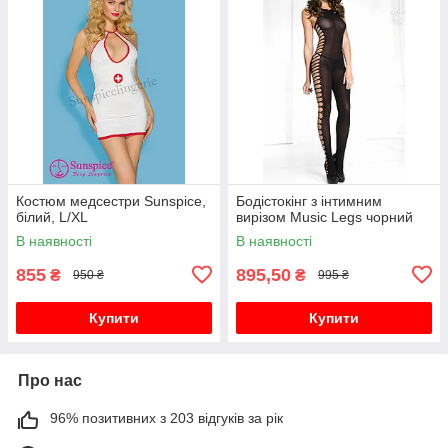
Костюм медсестри Sunspice,
Бодістокінг з інтимним
білий, L/XL
вирізом Music Legs чорний
В наявності
В наявності
855
895,50
₴
₴
950 ₴
995 ₴
Купити
Купити
Про нас
96% позитивних з 203 відгуків за рік