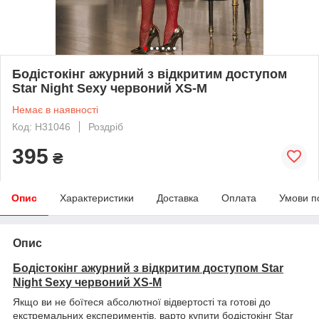
Бодістокінг ажурний з відкритим доступом
Star Night Sexy червоний XS-M
Немає в наявності
Код: H31046
Роздріб
395
₴
Опис
Характеристики
Доставка
Оплата
Умови п
Опис
Бодістокінг ажурний з відкритим доступом Star
Night Sexy червоний XS-M
Якщо ви не боїтеся абсолютної відвертості та готові до
екстремальних експериментів, варто купити бодістокінг Star