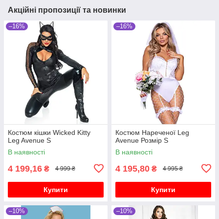
Акційні пропозиції та новинки
–16%
–16%
Костюм кішки Wicked Kitty
Костюм Нареченої Leg
Leg Avenue S
Avenue Розмір S
В наявності
В наявності
4 199,16
4 195,80
₴
₴
4 999 ₴
4 995 ₴
Купити
Купити
–10%
–10%