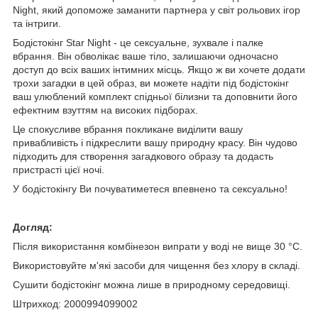
Night, який допоможе заманити партнера у світ рольових ігор
та інтриги.
Бодістокінг Star Night - це сексуальне, зухвале і палке
вбрання. Він обволікає ваше тіло, залишаючи одночасно
доступ до всіх ваших інтимних місць. Якщо ж ви хочете додати
трохи загадки в цей образ, ви можете надіти під бодістокінг
ваш улюблений комплект спідньої білизни та доповнити його
ефектним взуттям на високих підборах.
Це спокусливе вбрання покликане виділити вашу
привабливість і підкреслити вашу природну красу. Він чудово
підходить для створення загадкового образу та додасть
пристрасті цієї ночі.
У бодістокінгу Ви почуватиметеся впевнено та сексуально!
Догляд:
Після використання комбінезон випрати у воді не вище 30 °C.
Використовуйте м'які засоби для чищення без хлору в складі.
Сушити бодістокінг можна лише в природному середовищі.
Штрихкод: 2000994099002