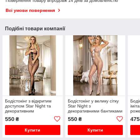
Повернення товару впродовж 14 днів за домовленістю
Всі умови повернення
Подібні товари компанії
Бодістокінг з відкритим
Бодістокінг у велику сітку
Боді
доступом Star Night та
Star Night з
іміт
декоративним
декоративними бантиками
рож
оздобленням у вигляді
та відкритим доступом,
550
550
475
₴
₴
бантиків, чорний
білий
Купити
Купити