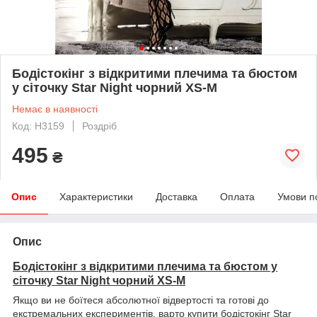
Бодістокінг з відкритими плечима та бюстом
у сіточку Star Night чорний XS-M
Немає в наявності
Код: H3159
Роздріб
495
₴
Опис
Характеристики
Доставка
Оплата
Умови п
Опис
Бодістокінг з відкритими плечима та бюстом у
сіточку Star Night чорний XS-M
Якщо ви не боїтеся абсолютної відвертості та готові до
екстремальних експериментів, варто купити бодістокінг Star