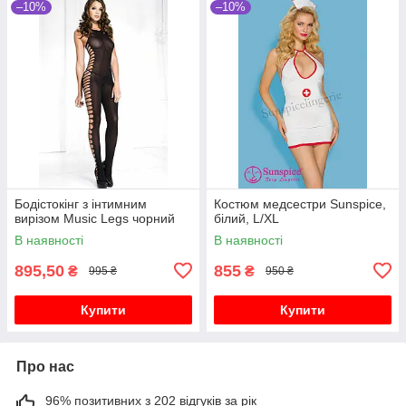
–10%
–10%
Бодістокінг з інтимним
Костюм медсестри Sunspice,
вирізом Music Legs чорний
білий, L/XL
В наявності
В наявності
895,50
855
₴
₴
995 ₴
950 ₴
Купити
Купити
Про нас
96% позитивних з 202 відгуків за рік