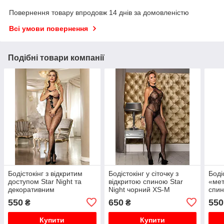
Повернення товару впродовж 14 днів за домовленістю
Всі умови повернення
Подібні товари компанії
Бодістокінг з відкритим
Бодістокінг у сіточку з
Боді
доступом Star Night та
відкритою спиною Star
«мет
декоративним
Night чорний XS-M
спин
оздобленням у вигляді
XS-
550
650
550
₴
₴
бантиків, чорний
Купити
Купити