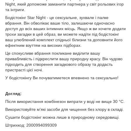
Night, який допоможе заманити партнера у світ рольових ігор
та інтриги.
Бодістокінг Star Night - це сексуальне, зухвале і палке
вбрання. Він обволікає ваше тіло, залишаючи одночасно
доступ до всіх ваших інтимних місць. Якщо ж ви хочете додати
трохи загадки в цей образ, ви можете надіти під бодістокінг
ваш улюблений комплект спідньої білизни та доповнити його
ефектним взуттям на високих підборах.
Це спокусливе вбрання покликане виділити вашу
привабливість і підкреслити вашу природну красу. Він чудово
підходить для створення загадкового образу та додасть
пристрасті цієї ночі.
У бодістокінгу Ви почуватиметеся впевнено та сексуально!
Догляд:
Після використання комбінезон випрати у воді не вище 30 °C.
Використовуйте м'які засоби для чищення без хлору в складі.
Сушити бодістокінг можна лише в природному середовищі.
Штрихкод: 2000994099309