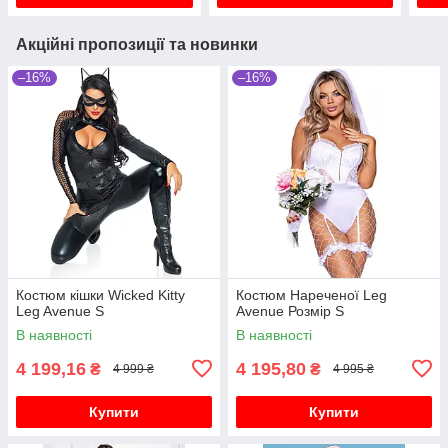
Акційні пропозиції та новинки
–16%
–16%
Костюм кішки Wicked Kitty
Костюм Нареченої Leg
Leg Avenue S
Avenue Розмір S
В наявності
В наявності
4 199,16
4 195,80
₴
₴
4 999 ₴
4 995 ₴
Купити
Купити