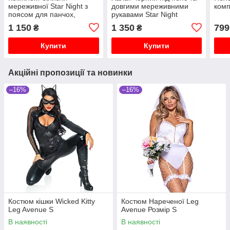
мереживної Star Night з
довгими мереживними
комп
поясом для панчох,
рукавами Star Night
чорний, XS-S
стрінги в комплекті, XS/S
1 150
1 350
799
₴
₴
Купити
Купити
Акційні пропозиції та новинки
–16%
–16%
Костюм кішки Wicked Kitty
Костюм Нареченої Leg
Leg Avenue S
Avenue Розмір S
В наявності
В наявності