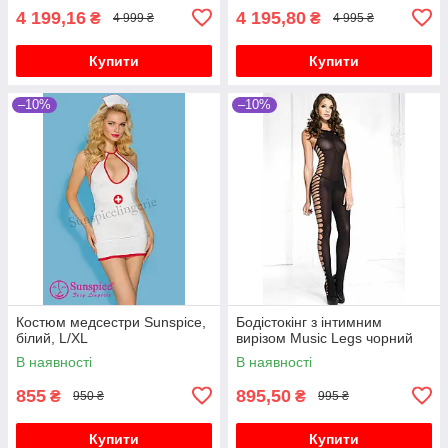
4 199,16
4 195,80
₴
₴
4 999 ₴
4 995 ₴
Купити
Купити
–10%
–10%
Костюм медсестри Sunspice,
Бодістокінг з інтимним
білий, L/XL
вирізом Music Legs чорний
В наявності
В наявності
855
895,50
₴
₴
950 ₴
995 ₴
Купити
Купити