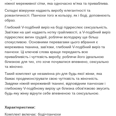
ніжної мереживної сітки, яка одночасно м'яка та приваблива.
Складні візерунки надають виробу елегантності та
романтичності. Панчохи того ж кольору, як і боді, доповнюють
образ.
Глибокий V-подібний виріз на боді підкреслює сексуальність.
Зав'язки на шиї надають нотку грайливості, а V-подібний виріз
підкреслює вигин грудей, роблячи володарку ще більш
спокусливою. Основними перевагами цього вбрання є
мереживна тканина, зав'язки, глибокий V-подібний виріз та
панчохи. Ці ключові слова краще передають всю
привабливість і чуттєвість виробу, роблячи його ідеальною
білизною для тих, хто хоче почуватися впевнено, сексуально
та жіночно.
Такий комплект це незамінна річ для будь-якої жінки, яка
бажає продемонструвати свою чуттєвість та жіночність.
Завдяки ніжній мереживній тканині, відповідним панчохам і
глибокому V-подібному вирізу ця білизна обов'язково змусить
будь-яку жінку відчути себе впевненою та сексуальною.
Характеристики:
Комплект включає: боді+панчохи