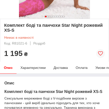
Комплект боді та панчохи Star Night рожевий
XS-S
Немає в наявності
Код: R81021-6
Роздріб
1 195
₴
Опис
Характеристики
Доставка
Оплата
Умови п
Опис
Комплект боді та панчохи Star Night рожевий XS-S
Сексуальне мереживне боді з V-подібним вирізом з
панчохами - цей виріб ідеально підходить для тих, хто хоче
почуватися впевнено та сексуально. Тканина виконана з