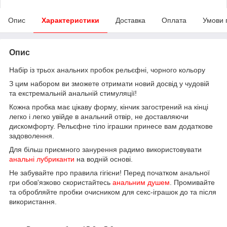
Опис
Характеристики
Доставка
Оплата
Умови 
Опис
Набір із трьох анальних пробок рельєфні, чорного кольору
З цим набором ви зможете отримати новий досвід у чудовій
та екстремальній анальній стимуляції!
Кожна пробка має цікаву форму, кінчик загострений на кінці
легко і легко увійде в анальний отвір, не доставляючи
дискомфорту. Рельєфне тіло іграшки принесе вам додаткове
задоволення.
Для більш приємного занурення радимо використовувати
анальні лубриканти
на водній основі.
Не забувайте про правила гігієни! Перед початком анальної
гри обов'язково скористайтесь
анальним душем
. Промивайте
та обробляйте пробки очисником для секс-іграшок до та після
використання.