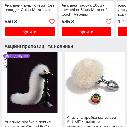
Анальний душ (клізма) без
Анальна пробка 10см /
Анал
насадки Chisa Mont black
4см chisa Black Mont soft
для 
touch, Черный
кори
Chis
550
585
1 1
₴
₴
Купити
Купити
Акційні пропозиції та новинки
Подарунок
Анальна пробка металева
Анальна пробка з довгим
ALUME зі змінним
хвостом розбірна UPKO
різнокольоровим камінцем та