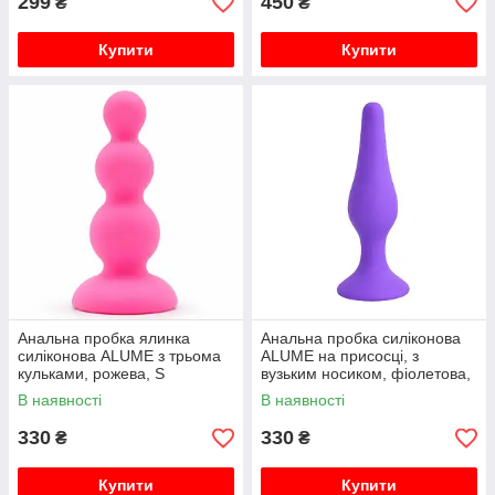
299
450
₴
₴
Купити
Купити
Анальна пробка ялинка
Анальна пробка силіконова
силіконова ALUME з трьома
ALUME на присосці, з
кульками, рожева, S
вузьким носиком, фіолетова,
M
В наявності
В наявності
330
330
₴
₴
Купити
Купити