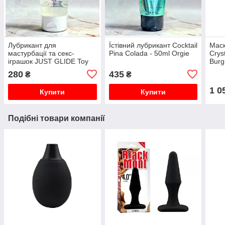
Лубрикант для
Їстівний лубрикант Cocktail
Маск
мастурбації та секс-
Pina Colada - 50ml Orgie
Crys
іграшок JUST GLIDE Toy
Burg
Lube 50 ml
Унів
280
435
₴
₴
1 0
Купити
Купити
Подібні товари компанії