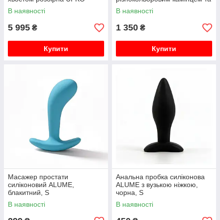
білим хвостиком на магніті
В наявності
В наявності
5 995
1 350
₴
₴
Купити
Купити
Масажер простати
Анальна пробка силіконова
силіконовий ALUME,
ALUME з вузькою ніжкою,
блакитний, S
чорна, S
В наявності
В наявності